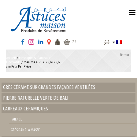
MENU
Rechercher :
( 0 )
Retour
Accueil
/
Mosaique & Carreaux
Décoratifs
/ MAGMA GREY 29,8×29,8
cm/Prix Par Pièce
GRÈS CÉRAME SUR GRANDES FAÇADES VENTILÉES
PIERRE NATURELLE VERTE DE BALI
CARREAUX CERAMIQUES
FAÏENCE
GRÈS DANS LA MASSE