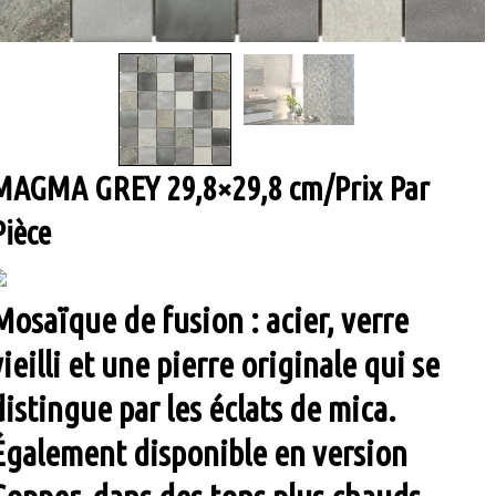
MAGMA GREY 29,8×29,8 cm/Prix Par
Pièce
Mosaïque de fusion : acier, verre
vieilli et une pierre originale qui se
distingue par les éclats de mica.
Également disponible en version