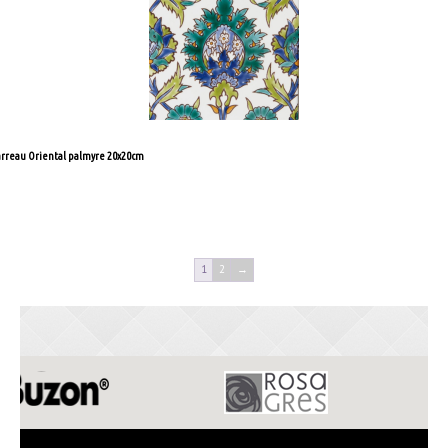
rreau Oriental palmyre 20x20cm
re la suite
1
2
→