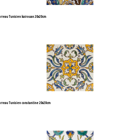
rreau Tunisien kairouan 20x20cm
re la suite
rreau Tunisien constantine 20x20cm
re la suite