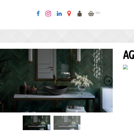
( 0 )
AG