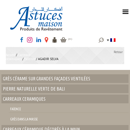
MENU
Rechercher :
( 0 )
Retour
Accueil
/
Carreaux
ceramiques
/
Faïence
/ AGADIR SELVA
GRÈS CÉRAME SUR GRANDES FAÇADES VENTILÉES
PIERRE NATURELLE VERTE DE BALI
CARREAUX CERAMIQUES
FAÏENCE
GRÈS DANS LA MASSE
CARREAUX CÉRAMIQUE DÉCORÉS À LA MAIN