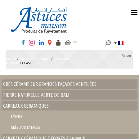
MENU
Rechercher :
( 0 )
Retour
Accueil
/
Carreaux ceramiques
/
Grès dans
la masse
/ CLASH
GRÈS CÉRAME SUR GRANDES FAÇADES VENTILÉES
PIERRE NATURELLE VERTE DE BALI
CARREAUX CERAMIQUES
FAÏENCE
GRÈS DANS LA MASSE
CARREAUX CÉRAMIQUE DÉCORÉS À LA MAIN