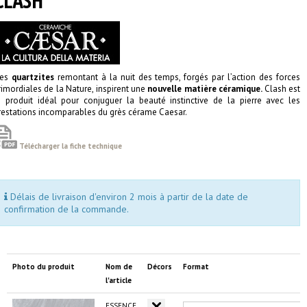
CLASH
es
quartzites
remontant à la nuit des temps, forgés par l’action des forces
rimordiales de la Nature, inspirent une
nouvelle matière céramique.
Clash est
e produit idéal pour conjuguer la beauté instinctive de la pierre avec les
restations incomparables du grès cérame Caesar.
Télécharger la fiche technique
Délais de livraison d'environ 2 mois à partir de la date de
confirmation de la commande.
Photo du produit
Nom de
Décors
Format
l'article
ESSENCE