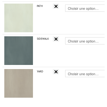
PATH
SIDEWALK
YARD