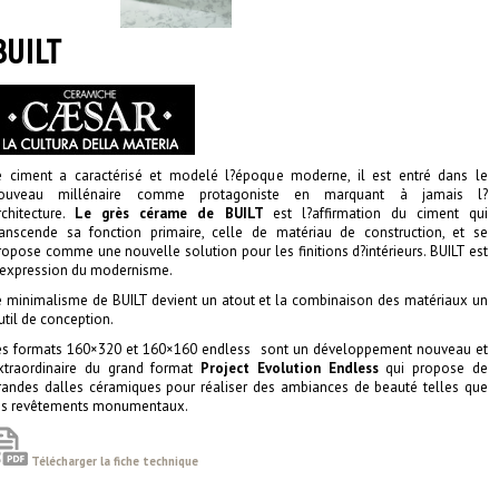
BUILT
e ciment a caractérisé et modelé l?époque moderne, il est entré dans le
ouveau millénaire comme protagoniste en marquant à jamais l?
rchitecture.
Le grès cérame de BUILT
est l?affirmation du ciment qui
ranscende sa fonction primaire, celle de matériau de construction, et se
ropose comme une nouvelle solution pour les finitions d?intérieurs. BUILT est
?expression du modernisme.
e minimalisme de BUILT devient un atout et la combinaison des matériaux un
util de conception.
es formats 160×320 et 160×160 endless sont un développement nouveau et
xtraordinaire du grand format
Project Evolution Endless
qui propose de
randes dalles céramiques pour réaliser des ambiances de beauté telles que
es revêtements monumentaux.
Télécharger la fiche technique