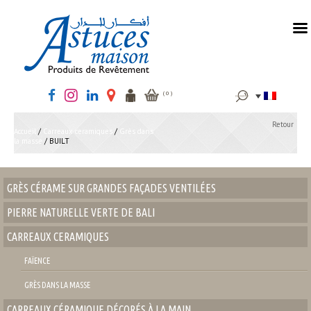
MENU
Rechercher :
( 0 )
Retour
Accueil
/
Carreaux ceramiques
/
Grès dans
la masse
/ BUILT
GRÈS CÉRAME SUR GRANDES FAÇADES VENTILÉES
PIERRE NATURELLE VERTE DE BALI
CARREAUX CERAMIQUES
FAÏENCE
GRÈS DANS LA MASSE
CARREAUX CÉRAMIQUE DÉCORÉS À LA MAIN