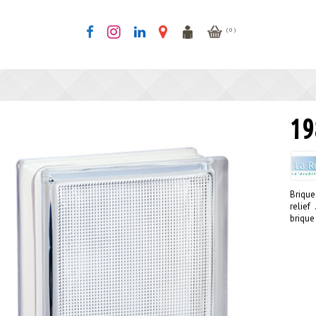
( 0 )
19
Brique
relief
brique