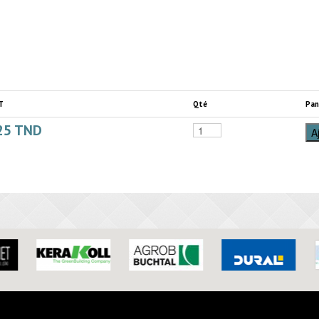
T
Qté
Pan
25
TND
A