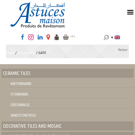
Search
( 0 )
for:
Retour
Home
/
ceramic tiles
/ GATE
CERAMIC TILES
EARTHENWARE
STONEWARE
GRES EMAILLE
SANDSTONE POOL
DECORATIVE TILES AND MOSAIC