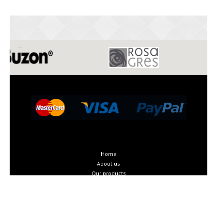
Home
About us
Our products
recommendations
News
partners