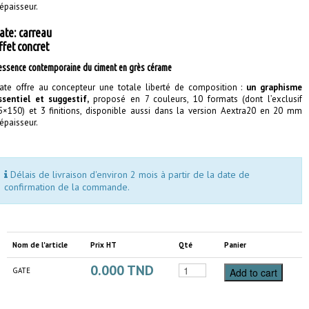
’épaisseur.
ate: carreau
ffet concret
’essence contemporaine du ciment en grès cérame
ate offre au concepteur une totale liberté de composition :
un graphisme
ssentiel et suggestif,
proposé en 7 couleurs, 10 formats (dont l’exclusif
5×150) et 3 finitions, disponible aussi dans la version Aextra20 en 20 mm
’épaisseur.
Délais de livraison d'environ 2 mois à partir de la date de
confirmation de la commande.
Nom de l'article
Prix HT
Qté
Panier
0.000
TND
GATE
Add to cart