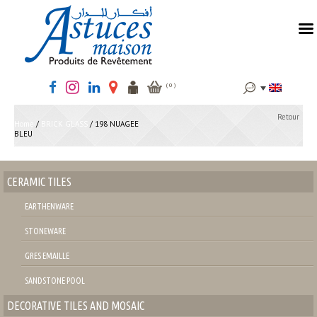
Search
( 0 )
for:
Retour
Home
/
BRICK GLASS
/ 198 NUAGEE
BLEU
CERAMIC TILES
EARTHENWARE
STONEWARE
GRES EMAILLE
SANDSTONE POOL
DECORATIVE TILES AND MOSAIC